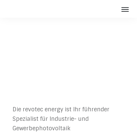
Photov
Batter
Über u
Dachflächenvermietung
Aktuelles
Langfristig günstigen Strom
Karriere
vom eigenen Dach - ohne
Kontakt
eigene Investition!
Die revotec energy ist Ihr führender
Spezialist für Industrie- und
Gewerbephotovoltaik