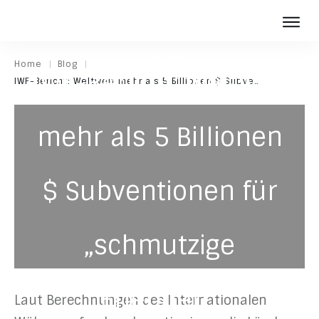
Photov
Mai 20, 2015
|
|
Home
Blog
Batter
IWF-Bericht: Weltweit
IWF-Bericht: Weltweit mehr als 5 Billionen $ Subventionen für „schmutzige Energien“
Über u
Aktuelles
mehr als 5 Billionen
Karriere
Kontakt
$ Subventionen für
„schmutzige
Energien“
Laut Berechnungen des Internationalen