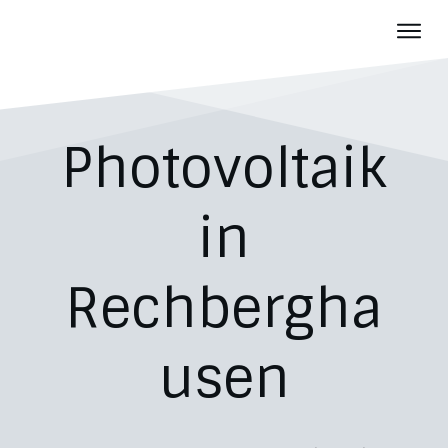
Photov
Batter
Über u
Photovoltaik
Aktuelles
Karriere
in
Kontakt
Rechbergha
usen