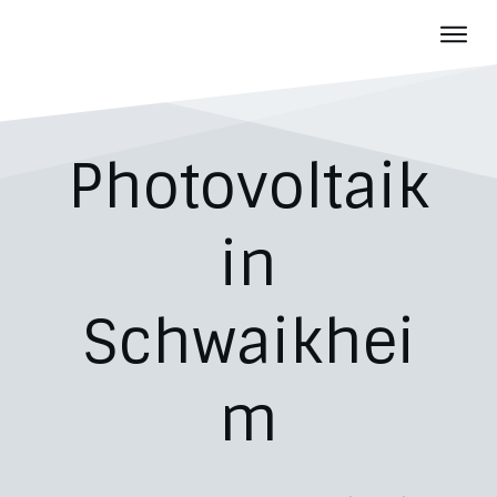
Photov
Batter
Über u
Photovoltaik
Aktuelles
Karriere
in
Kontakt
Schwaikhei
m