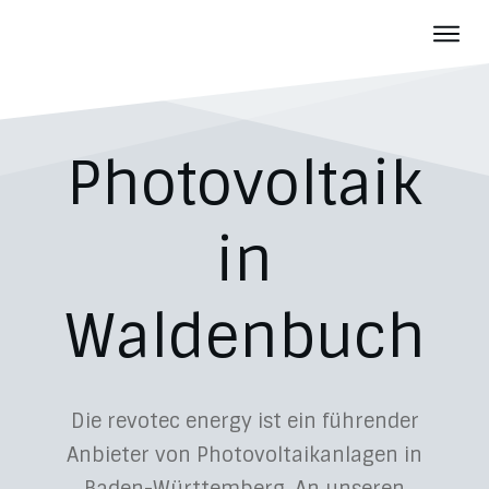
Photov
Batter
Über u
Photovoltaik
Aktuelles
Karriere
in
Kontakt
Waldenbuch
Die revotec energy ist ein führender
Anbieter von Photovoltaikanlagen in