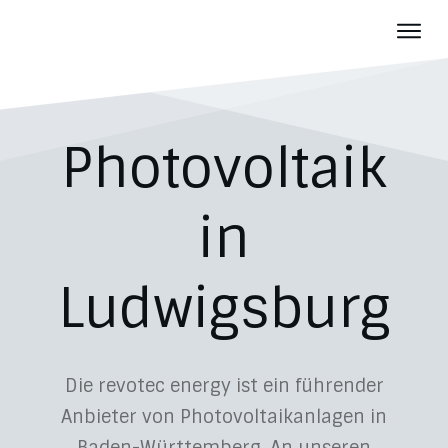
Photov
Batter
Über u
Photovoltaik
Aktuelles
Karriere
in
Kontakt
Ludwigsburg
Die revotec energy ist ein führender
Anbieter von Photovoltaikanlagen in