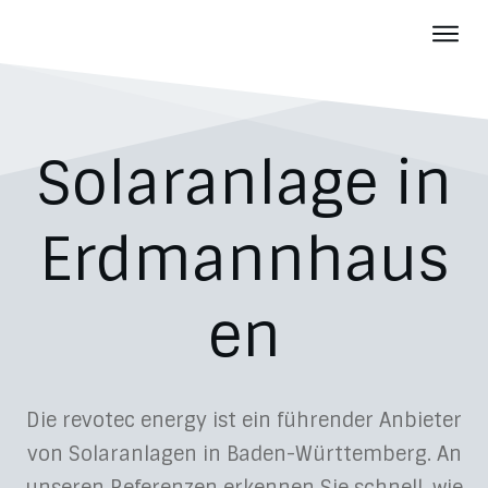
Photov
Batter
Über u
Solaranlage in
Aktuelles
Karriere
Erdmannhaus
Kontakt
en
Die revotec energy ist ein führender Anbieter
von Solaranlagen in Baden-Württemberg. An