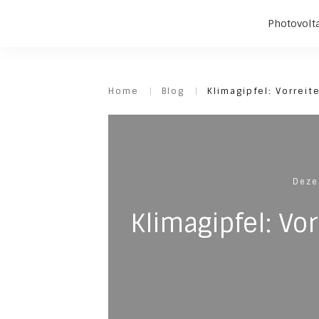
Photovolt
Home
|
Blog
|
Klimagipfel: Vorreit
Deze
Klimagipfel: Vo