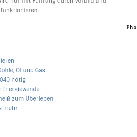
 wird nur mit Führung durch Vorbild und
 funktionieren.
Pho
lieren
Kohle, Öl und Gas
2040 nötig
e Energiewende
u heiß zum Überleben
ts mehr