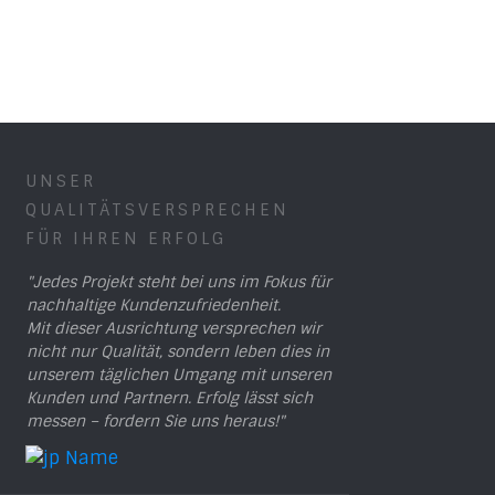
UNSER
QUALITÄTSVERSPRECHEN
FÜR IHREN ERFOLG
"Jedes Projekt steht bei uns im Fokus für
nachhaltige Kundenzufriedenheit.
Mit dieser Ausrichtung versprechen wir
nicht nur Qualität, sondern leben dies in
unserem täglichen Umgang mit unseren
Kunden und Partnern. Erfolg lässt sich
messen – fordern Sie uns heraus!"