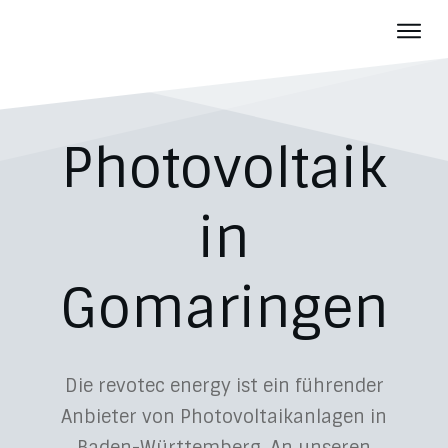
Photov
Batter
Über u
Photovoltaik
Aktuelles
Karriere
in
Kontakt
Gomaringen
Die revotec energy ist ein führender
Anbieter von Photovoltaikanlagen in